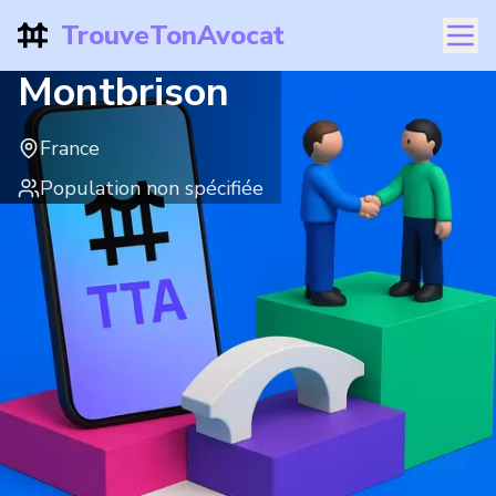
TrouveTonAvocat
Montbrison
France
Population non spécifiée