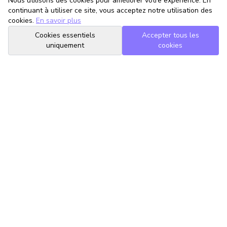
Nous utilisons des cookies pour améliorer votre expérience. En
continuant à utiliser ce site, vous acceptez notre utilisation des
cookies.
En savoir plus
Cookies essentiels
Accepter tous les
uniquement
cookies
TrouveTonAvocat
L'Intelligence Artificielle qui te met en relation avec le meilleur
avocat pour ta situation.
romain@trouvetonavocat.fr
Informations
Conditions Générales d'Utilisation