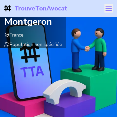
TrouveTonAvocat
Montgeron
France
Population non spécifiée