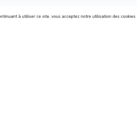
tinuant à utiliser ce site, vous acceptez notre utilisation des cookies.
ons
Espace Avocats
énérales d'Utilisation
Rejoignez-nous
Confidentialité
Blog
 Cookies