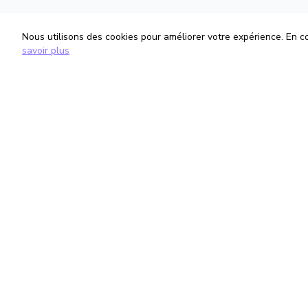
Nous utilisons des cookies pour améliorer votre expérience. En con
savoir plus
TrouveTonAvocat
Informati
L'Intelligence Artificielle qui te met en
Conditions G
relation avec le meilleur avocat pour ta
Politique de 
situation.
Gestion des
romain@trouvetonavocat.fr