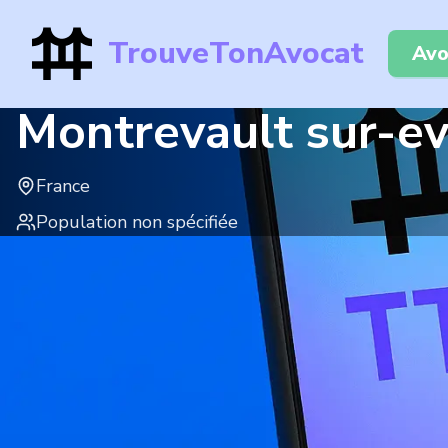
TrouveTonAvocat
Avo
Montrevault sur-ev
France
Population non spécifiée