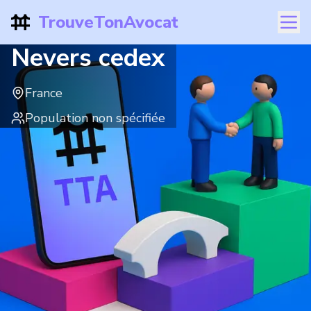
TrouveTonAvocat
Nevers cedex
France
Population non spécifiée