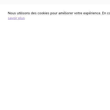
Nous utilisons des cookies pour améliorer votre expérience. En con
savoir plus
TrouveTonAvocat
Informati
L'Intelligence Artificielle qui te met en
Conditions G
relation avec le meilleur avocat pour ta
Politique de 
situation.
Gestion des
romain@trouvetonavocat.fr