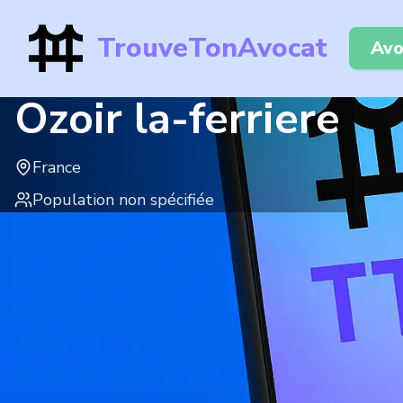
TrouveTonAvocat
Avo
Ozoir la-ferriere
France
Population non spécifiée