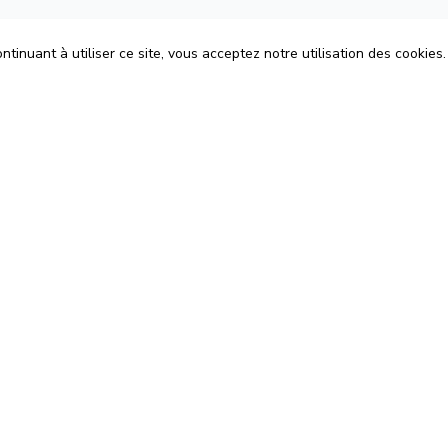
tinuant à utiliser ce site, vous acceptez notre utilisation des cookies.
ons
Espace Avocats
énérales d'Utilisation
Rejoignez-nous
Confidentialité
Blog
 Cookies