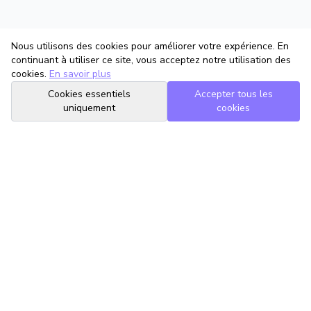
Nous utilisons des cookies pour améliorer votre expérience. En
continuant à utiliser ce site, vous acceptez notre utilisation des
cookies.
En savoir plus
Cookies essentiels
Accepter tous les
uniquement
cookies
TrouveTonAvocat
L'Intelligence Artificielle qui te met en relation avec le meilleur
avocat pour ta situation.
romain@trouvetonavocat.fr