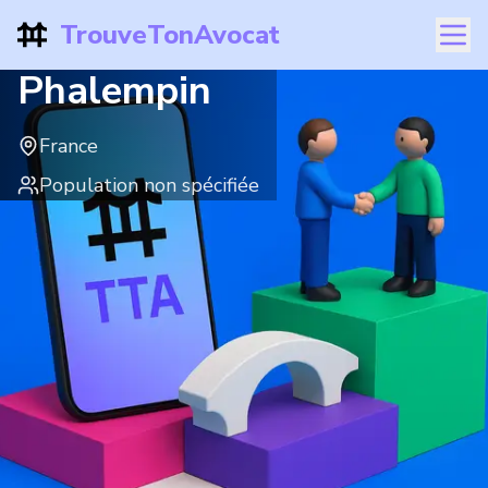
TrouveTonAvocat
Phalempin
France
Population non spécifiée