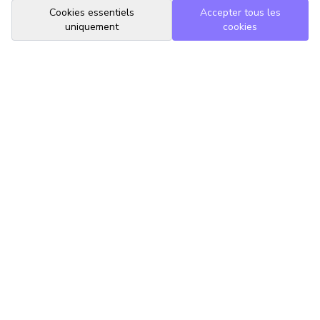
Cookies essentiels
Accepter tous les
uniquement
cookies
TrouveTonAvocat
L'Intelligence Artificielle qui te met en relation avec le meilleur
avocat pour ta situation.
romain@trouvetonavocat.fr
Informations
Conditions Générales d'Utilisation
Politique de Confidentialité
Gestion des Cookies