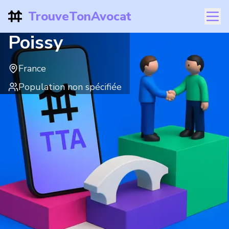
TrouveTonAvocat
Poissy
France
Population non spécifiée