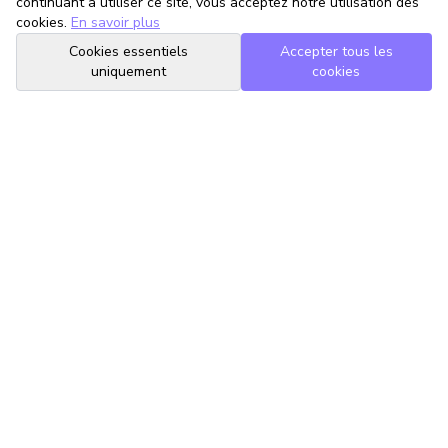
continuant à utiliser ce site, vous acceptez notre utilisation des
cookies.
En savoir plus
Cookies essentiels
Accepter tous les
uniquement
cookies
TrouveTonAvocat
L'Intelligence Artificielle qui te met en relation avec le meilleur
avocat pour ta situation.
romain@trouvetonavocat.fr
Informations
Conditions Générales d'Utilisation