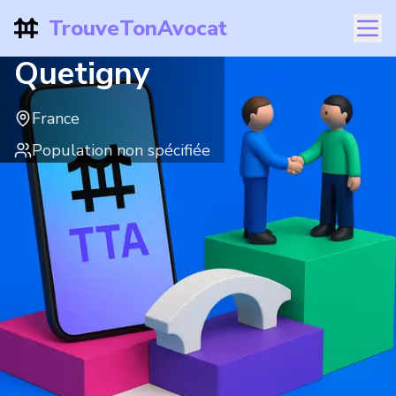
TrouveTonAvocat
Quetigny
France
Population non spécifiée