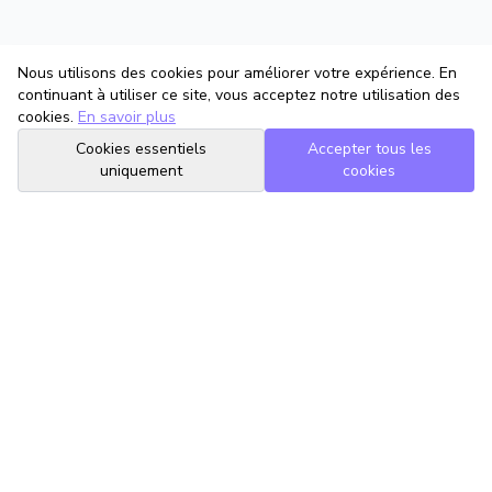
Nous utilisons des cookies pour améliorer votre expérience. En
continuant à utiliser ce site, vous acceptez notre utilisation des
cookies.
En savoir plus
Cookies essentiels
Accepter tous les
uniquement
cookies
TrouveTonAvocat
L'Intelligence Artificielle qui te met en relation avec le meilleur
avocat pour ta situation.
romain@trouvetonavocat.fr