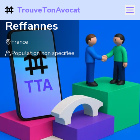
TrouveTonAvocat
Reffannes
France
Population non spécifiée