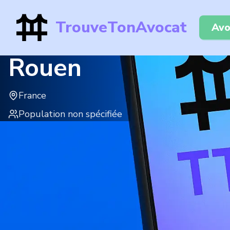
TrouveTonAvocat
Avo
Rouen
France
Population non spécifiée