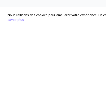
Nous utilisons des cookies pour améliorer votre expérience. En con
savoir plus
TrouveTonAvocat
Informati
L'Intelligence Artificielle qui te met en
Conditions G
relation avec le meilleur avocat pour ta
Politique de 
situation.
Gestion des
romain@trouvetonavocat.fr