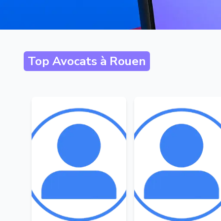
Top Avocats à
Rouen