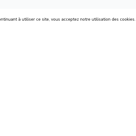
tinuant à utiliser ce site, vous acceptez notre utilisation des cookies.
ons
Espace Avocats
énérales d'Utilisation
Rejoignez-nous
Confidentialité
Blog
 Cookies