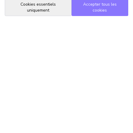
Cookies essentiels
Accepter tous les
uniquement
cookies
TrouveTonAvocat
L'Intelligence Artificielle qui te met en relation avec le meilleur
avocat pour ta situation.
romain@trouvetonavocat.fr
Informations
Conditions Générales d'Utilisation
Politique de Confidentialité
Gestion des Cookies