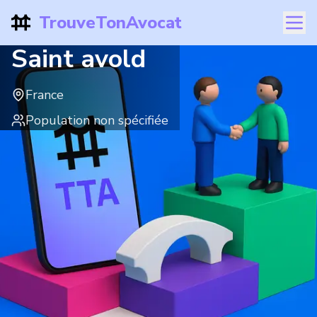
TrouveTonAvocat
Saint avold
France
Population non spécifiée