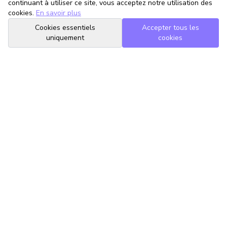
continuant à utiliser ce site, vous acceptez notre utilisation des
cookies.
En savoir plus
Cookies essentiels
Accepter tous les
uniquement
cookies
TrouveTonAvocat
L'Intelligence Artificielle qui te met en relation avec le meilleur
avocat pour ta situation.
romain@trouvetonavocat.fr
Informations
Conditions Générales d'Utilisation