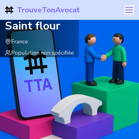
TrouveTonAvocat
Saint flour
France
Population non spécifiée