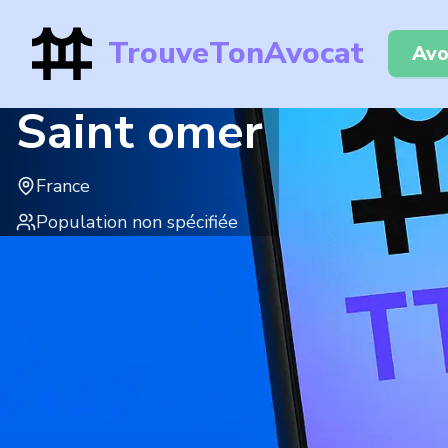
TrouveTonAvocat
Avo
Saint omer
France
Population non spécifiée