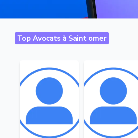
Top Avocats à
Saint omer