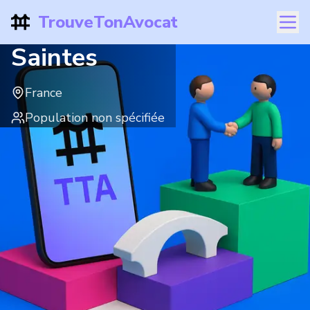
TrouveTonAvocat
Saintes
France
Population non spécifiée