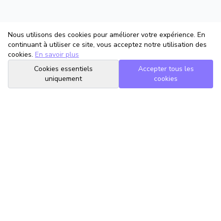
Nous utilisons des cookies pour améliorer votre expérience. En
continuant à utiliser ce site, vous acceptez notre utilisation des
cookies.
En savoir plus
Cookies essentiels
Accepter tous les
uniquement
cookies
TrouveTonAvocat
L'Intelligence Artificielle qui te met en relation avec le meilleur
avocat pour ta situation.
romain@trouvetonavocat.fr