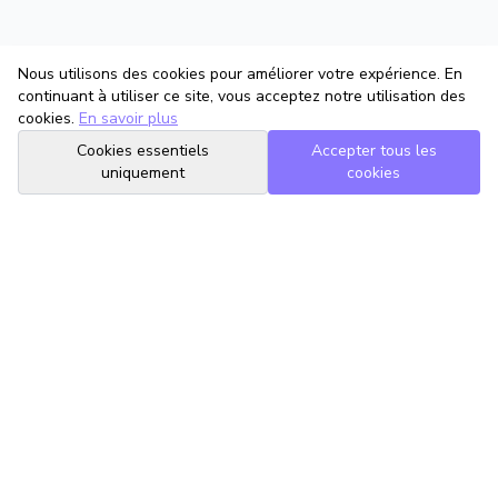
Nous utilisons des cookies pour améliorer votre expérience. En
continuant à utiliser ce site, vous acceptez notre utilisation des
cookies.
En savoir plus
Cookies essentiels
Accepter tous les
uniquement
cookies
TrouveTonAvocat
L'Intelligence Artificielle qui te met en relation avec le meilleur
avocat pour ta situation.
romain@trouvetonavocat.fr