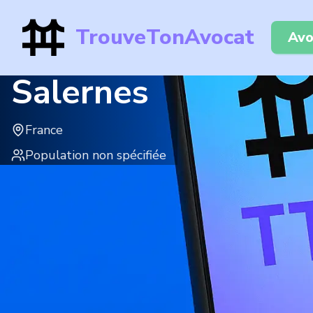
TrouveTonAvocat
Avo
Salernes
France
Population non spécifiée