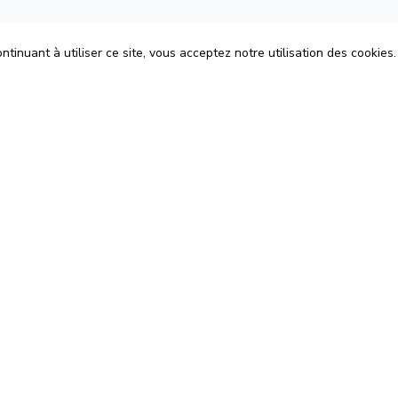
tinuant à utiliser ce site, vous acceptez notre utilisation des cookies.
ons
Espace Avocats
énérales d'Utilisation
Rejoignez-nous
Confidentialité
Blog
 Cookies