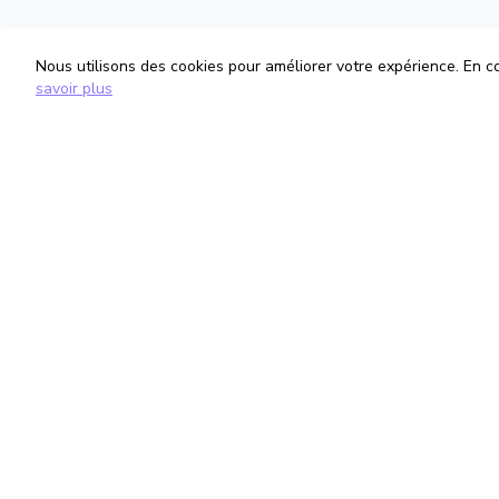
Nous utilisons des cookies pour améliorer votre expérience. En con
savoir plus
TrouveTonAvocat
Informati
L'Intelligence Artificielle qui te met en
Conditions G
relation avec le meilleur avocat pour ta
Politique de 
situation.
Gestion des
romain@trouvetonavocat.fr