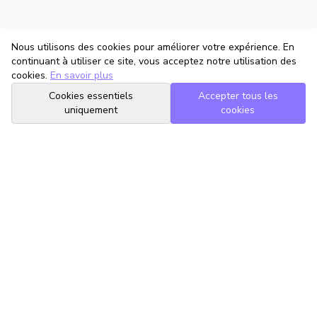
Nous utilisons des cookies pour améliorer votre expérience. En
continuant à utiliser ce site, vous acceptez notre utilisation des
cookies.
En savoir plus
Cookies essentiels
Accepter tous les
uniquement
cookies
TrouveTonAvocat
L'Intelligence Artificielle qui te met en relation avec le meilleur
avocat pour ta situation.
romain@trouvetonavocat.fr