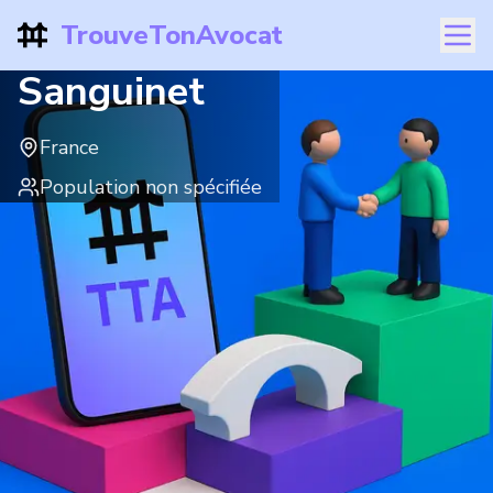
TrouveTonAvocat
Sanguinet
France
Population non spécifiée