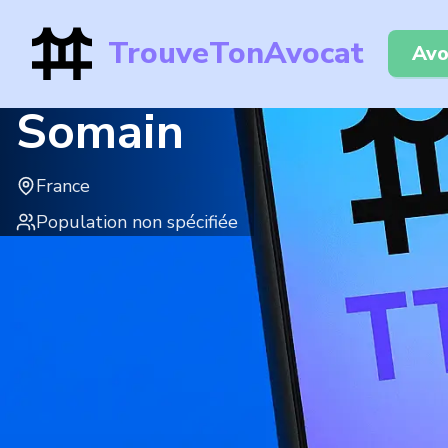
TrouveTonAvocat
Avo
Somain
France
Population non spécifiée