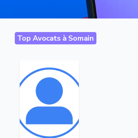
Top Avocats à
Somain