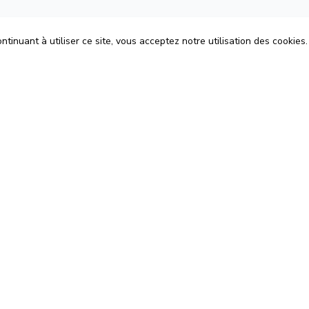
tinuant à utiliser ce site, vous acceptez notre utilisation des cookies.
ons
Espace Avocats
énérales d'Utilisation
Rejoignez-nous
Confidentialité
Blog
 Cookies