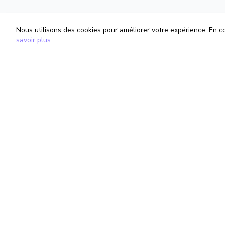
Nous utilisons des cookies pour améliorer votre expérience. En con
savoir plus
TrouveTonAvocat
Informati
L'Intelligence Artificielle qui te met en
Conditions G
relation avec le meilleur avocat pour ta
Politique de 
situation.
Gestion des
romain@trouvetonavocat.fr