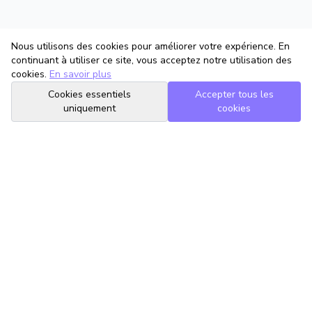
Nous utilisons des cookies pour améliorer votre expérience. En
continuant à utiliser ce site, vous acceptez notre utilisation des
cookies.
En savoir plus
Cookies essentiels
Accepter tous les
uniquement
cookies
TrouveTonAvocat
L'Intelligence Artificielle qui te met en relation avec le meilleur
avocat pour ta situation.
romain@trouvetonavocat.fr