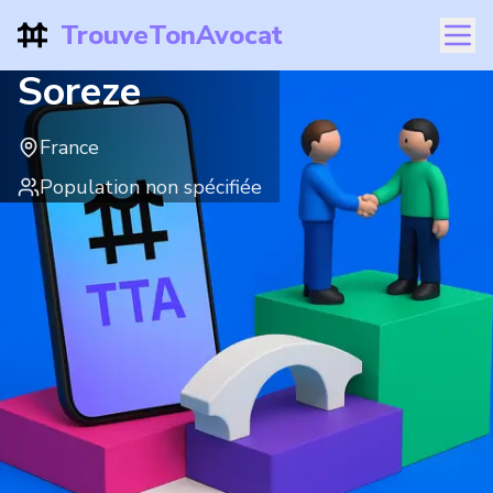
TrouveTonAvocat
Soreze
France
Population non spécifiée