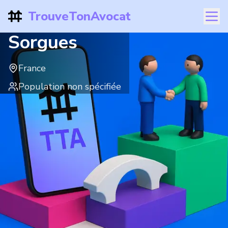
TrouveTonAvocat
Sorgues
France
Population non spécifiée