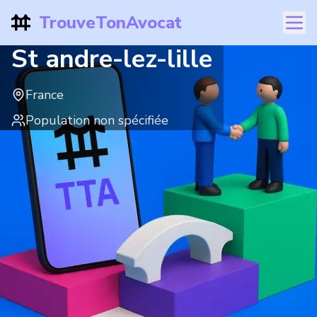
TrouveTonAvocat
St andre-lez-lille
France
Population non spécifiée