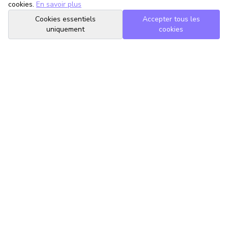
cookies.
En savoir plus
Cookies essentiels
Accepter tous les
uniquement
cookies
TrouveTonAvocat
L'Intelligence Artificielle qui te met en relation avec le meilleur
avocat pour ta situation.
romain@trouvetonavocat.fr
Informations
Conditions Générales d'Utilisation
Politique de Confidentialité