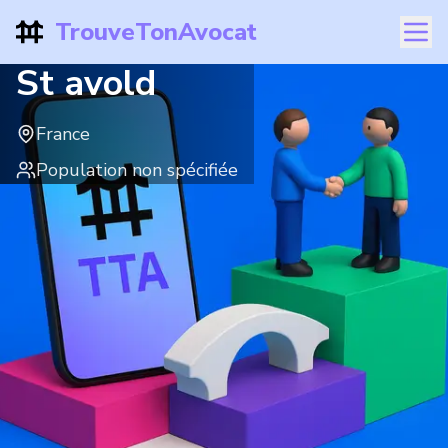
TrouveTonAvocat
St avold
France
Population non spécifiée