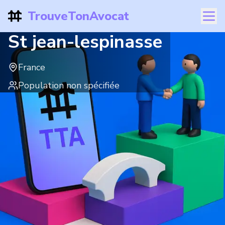
TrouveTonAvocat
St jean-lespinasse
France
Population non spécifiée