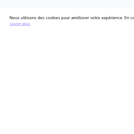
Nous utilisons des cookies pour améliorer votre expérience. En con
savoir plus
TrouveTonAvocat
Informati
L'Intelligence Artificielle qui te met en
Conditions G
relation avec le meilleur avocat pour ta
Politique de 
situation.
Gestion des
romain@trouvetonavocat.fr