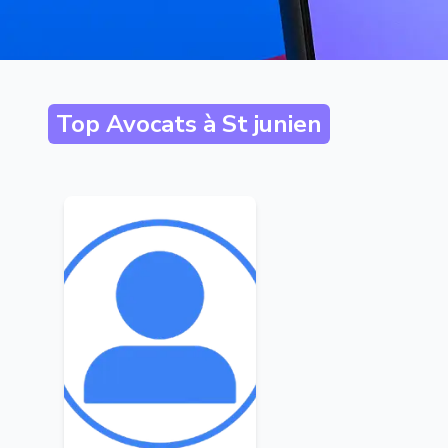
Top Avocats à
St junien