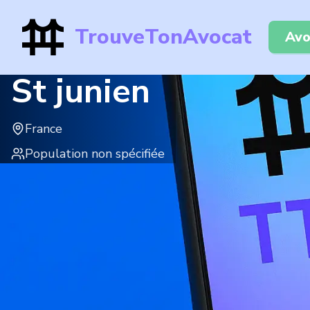
TrouveTonAvocat
Avo
St junien
France
Population non spécifiée