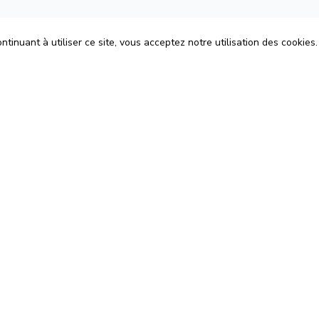
tinuant à utiliser ce site, vous acceptez notre utilisation des cookies.
ons
Espace Avocats
énérales d'Utilisation
Rejoignez-nous
Confidentialité
Blog
 Cookies