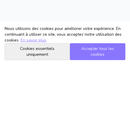
Nous utilisons des cookies pour améliorer votre expérience. En
continuant à utiliser ce site, vous acceptez notre utilisation des
cookies.
En savoir plus
Cookies essentiels
Accepter tous les
uniquement
cookies
TrouveTonAvocat
L'Intelligence Artificielle qui te met en relation avec le meilleur
avocat pour ta situation.
romain@trouvetonavocat.fr