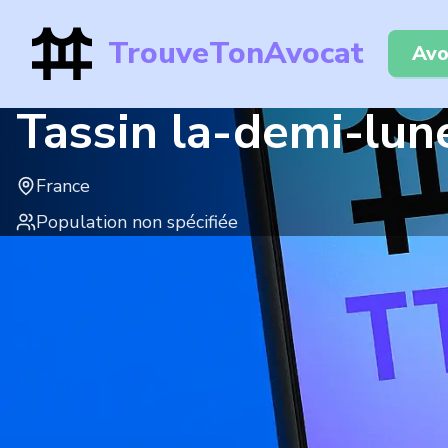
TrouveTonAvocat
Avo
Tassin la-demi-lun
France
Population non spécifiée