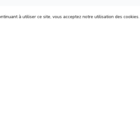
tinuant à utiliser ce site, vous acceptez notre utilisation des cookies.
ons
Espace Avocats
énérales d'Utilisation
Rejoignez-nous
Confidentialité
Blog
 Cookies