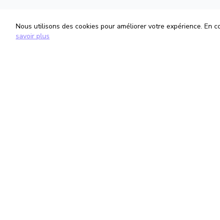
Nous utilisons des cookies pour améliorer votre expérience. En con
savoir plus
TrouveTonAvocat
Informati
L'Intelligence Artificielle qui te met en
Conditions G
relation avec le meilleur avocat pour ta
Politique de 
situation.
Gestion des
romain@trouvetonavocat.fr