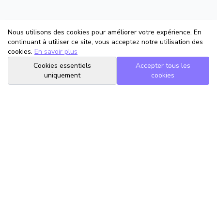
Nous utilisons des cookies pour améliorer votre expérience. En
continuant à utiliser ce site, vous acceptez notre utilisation des
cookies.
En savoir plus
Cookies essentiels
Accepter tous les
uniquement
cookies
TrouveTonAvocat
L'Intelligence Artificielle qui te met en relation avec le meilleur
avocat pour ta situation.
romain@trouvetonavocat.fr