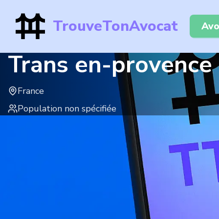
TrouveTonAvocat
Avo
Trans en-provence
France
Population non spécifiée