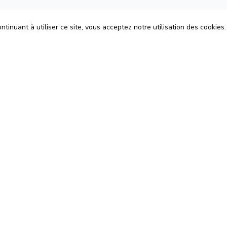
tinuant à utiliser ce site, vous acceptez notre utilisation des cookies.
ons
Espace Avocats
énérales d'Utilisation
Rejoignez-nous
Confidentialité
Blog
 Cookies