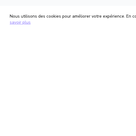
Nous utilisons des cookies pour améliorer votre expérience. En con
savoir plus
TrouveTonAvocat
Informati
L'Intelligence Artificielle qui te met en
Conditions G
relation avec le meilleur avocat pour ta
Politique de 
situation.
Gestion des
romain@trouvetonavocat.fr