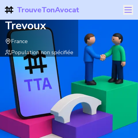
TrouveTonAvocat
Trevoux
France
Population non spécifiée