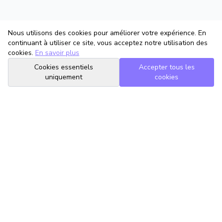
Nous utilisons des cookies pour améliorer votre expérience. En
continuant à utiliser ce site, vous acceptez notre utilisation des
cookies.
En savoir plus
Cookies essentiels
Accepter tous les
uniquement
cookies
TrouveTonAvocat
L'Intelligence Artificielle qui te met en relation avec le meilleur
avocat pour ta situation.
romain@trouvetonavocat.fr