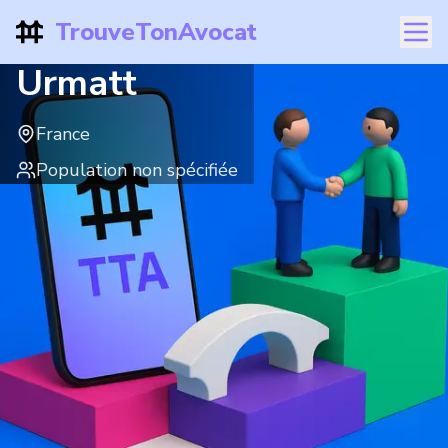
TrouveTonAvocat
Urmatt
France
Population non spécifiée