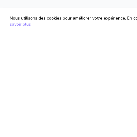
Nous utilisons des cookies pour améliorer votre expérience. En con
savoir plus
TrouveTonAvocat
Informati
L'Intelligence Artificielle qui te met en
Conditions G
relation avec le meilleur avocat pour ta
Politique de 
situation.
Gestion des
romain@trouvetonavocat.fr