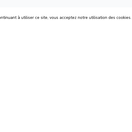
tinuant à utiliser ce site, vous acceptez notre utilisation des cookies.
ons
Espace Avocats
énérales d'Utilisation
Rejoignez-nous
Confidentialité
Blog
 Cookies