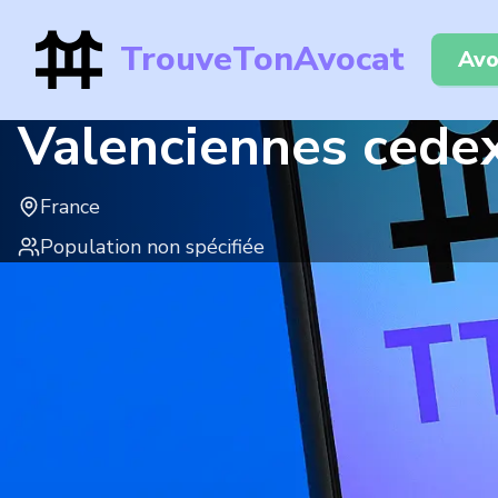
TrouveTonAvocat
Avo
Valenciennes cede
France
Population non spécifiée