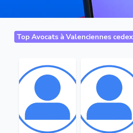
Top Avocats à
Valenciennes cedex