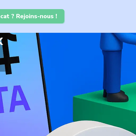
cat ? Rejoins-nous !
x