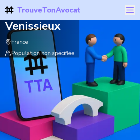
TrouveTonAvocat
Venissieux
France
Population non spécifiée