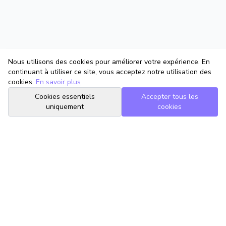
Nous utilisons des cookies pour améliorer votre expérience. En
continuant à utiliser ce site, vous acceptez notre utilisation des
cookies.
En savoir plus
Cookies essentiels
Accepter tous les
uniquement
cookies
TrouveTonAvocat
L'Intelligence Artificielle qui te met en relation avec le meilleur
avocat pour ta situation.