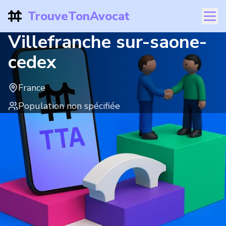
TrouveTonAvocat
Villefranche sur-saone-
cedex
France
Population non spécifiée