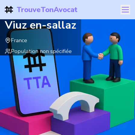
TrouveTonAvocat
Viuz en-sallaz
France
Population non spécifiée