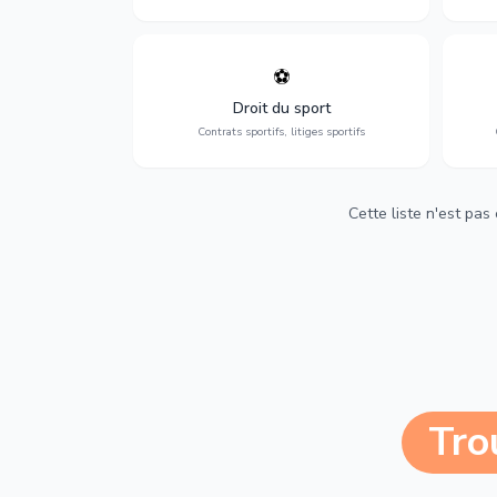
⚽
Expertise en droit sportif : contrats de
D
sportifs, transferts, sponsoring et
d'ass
Droit du sport
contentieux.
Contrats sportifs, litiges sportifs
Cette liste n'est pas
Tro