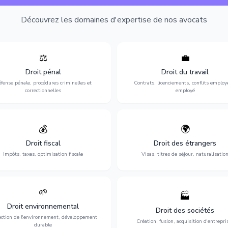
Découvrez les domaines d'expertise de nos avocats
⚖️
💼
Expertise en matière pénale, de
Protection de vos droits au travai
ssistance en garde à vue jusqu'au
contrats, licenciements, harcèlem
Droit pénal
Droit du travail
s, pour toute affaire correctionnelle
discrimination et conflits avec
fense pénale, procédures criminelles et
Contrats, licenciements, conflits employ
ou criminelle.
l'employeur.
correctionnelles
employé
💰
🌍
misation de votre situation fiscale :
Obtention de vos droits de séjour : 
clarations, contentieux, contrôles
cartes de séjour, regroupement famil
Droit fiscal
Droit des étrangers
fiscaux et planification.
naturalisation.
Impôts, taxes, optimisation fiscale
Visas, titres de séjour, naturalisatio
🌱
🏭
ction de l'environnement : conformité
Structuration de votre société : créa
Droit environnemental
environnementale, litiges et
fusion-acquisition, gouvernance
Droit des sociétés
développement durable.
restructuration.
ection de l'environnement, développement
Création, fusion, acquisition d'entrepri
durable