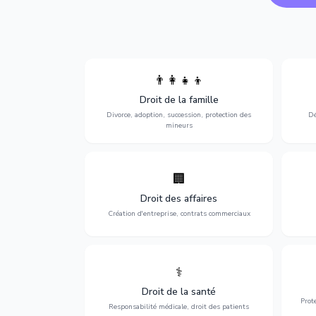
👨‍👩‍👧‍👦
Divorce, garde d'enfants, adoption,
l'a
Droit de la famille
succession et protection des personnes
procè
vulnérables.
Divorce, adoption, succession, protection des
Dé
mineurs
🏢
Accompagnement complet pour votre
Opti
entreprise : création, contrats
dé
Droit des affaires
commerciaux, concurrence et litiges.
Création d'entreprise, contrats commerciaux
⚕️
Défense de vos droits médicaux : erreurs
Prote
médicales, responsabilité des praticiens
Droit de la santé
et indemnisation.
Prot
Responsabilité médicale, droit des patients