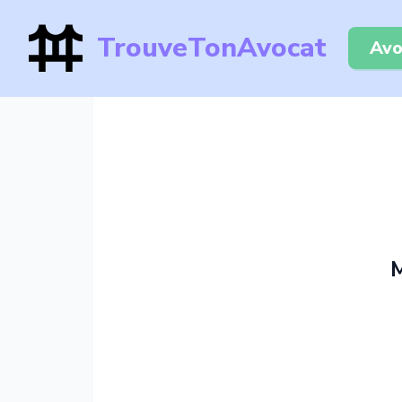
TrouveTonAvocat
Avo
M