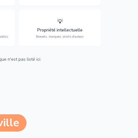
💡
Protection de vos créations : brevets,
cs,
marques, droits d'auteur et lutte contre la
Propriété intellectuelle
contrefaçon.
ublics
Brevets, marques, droits d'auteur
e n'est pas listé ici.
ille