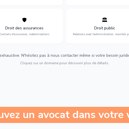
🛡️
🏛️
éfense de vos intérêts : contrats
Gestion de vos relations avec
urance, sinistres et indemnisations
l'administration : marchés publi
Droit des assurances
Droit public
optimales.
urbanisme et contentieux.
Contrats d'assurance, indemnisations
Relations avec l'administration, marchés p
 exhaustive. N'hésitez pas à nous contacter même si votre besoin juridiqu
Cliquez sur un domaine pour découvrir plus de détails.
uvez un avocat dans votre v