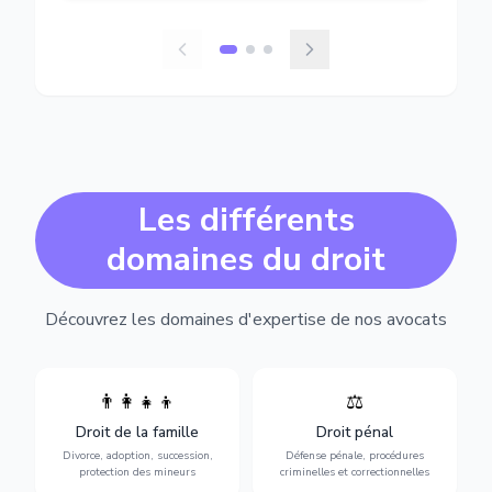
Les différents
domaines du droit
Découvrez les domaines d'expertise de nos avocats
👨‍👩‍👧‍👦
⚖️
Expertise en matière pénale,
Divorce, garde d'enfants,
de l'assistance en garde à
adoption, succession et
Droit de la famille
Droit pénal
vue jusqu'au procès, pour
protection des personnes
toute affaire correctionnelle
Divorce, adoption, succession,
Défense pénale, procédures
vulnérables.
ou criminelle.
protection des mineurs
criminelles et correctionnelles