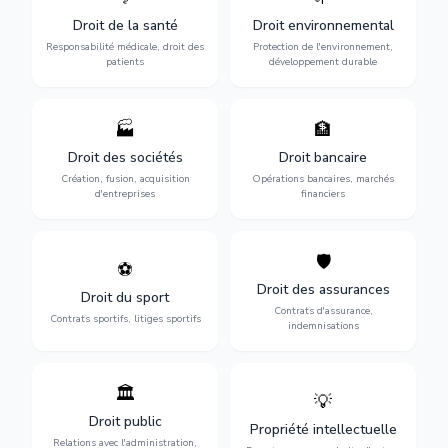
médicaux : erreurs
l'environnement :
Droit de la santé
Droit environnemental
médicales, responsabilité
conformité
des praticiens et
environnementale, litiges et
Responsabilité médicale, droit des
Protection de l'environnement,
indemnisation.
développement durable.
patients
développement durable
🏭
🏦
Structuration de votre
Gestion de vos opérations
société : création, fusion-
financières : contentieux
Droit des sociétés
Droit bancaire
acquisition, gouvernance et
bancaire, investissements et
Création, fusion, acquisition
Opérations bancaires, marchés
restructuration.
régulation.
d'entreprises
financiers
🛡️
⚽
Expertise en droit sportif :
Défense de vos intérêts :
contrats de sportifs,
contrats d'assurance,
Droit des assurances
Droit du sport
transferts, sponsoring et
sinistres et indemnisations
Contrats d'assurance,
contentieux.
optimales.
Contrats sportifs, litiges sportifs
indemnisations
🏛️
💡
Gestion de vos relations
Protection de vos créations
avec l'administration :
: brevets, marques, droits
Droit public
Propriété intellectuelle
marchés publics,
d'auteur et lutte contre la
Relations avec l'administration,
urbanisme et contentieux.
contrefaçon.