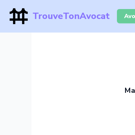
TrouveTonAvocat
Avo
Ma