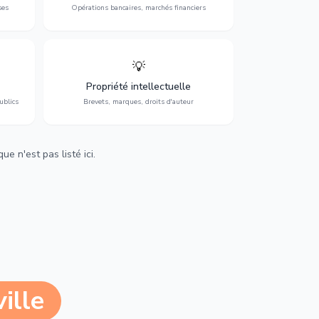
ses
Opérations bancaires, marchés financiers
💡
Protection de vos créations : brevets,
cs,
marques, droits d'auteur et lutte contre la
Propriété intellectuelle
contrefaçon.
ublics
Brevets, marques, droits d'auteur
e n'est pas listé ici.
ille