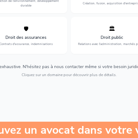
ection de l'environnement, développement
Création, fusion, acquisition d'entrepri
durable
🛡️
🏛️
éfense de vos intérêts : contrats
Gestion de vos relations avec
urance, sinistres et indemnisations
l'administration : marchés publi
Droit des assurances
Droit public
optimales.
urbanisme et contentieux.
Contrats d'assurance, indemnisations
Relations avec l'administration, marchés p
 exhaustive. N'hésitez pas à nous contacter même si votre besoin juridiqu
Cliquez sur un domaine pour découvrir plus de détails.
uvez un avocat dans votre v