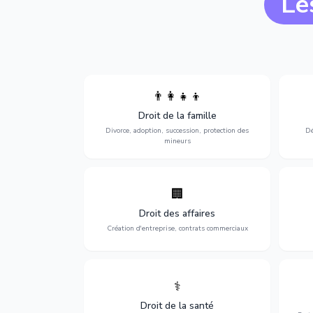
Le
👨‍👩‍👧‍👦
Divorce, garde d'enfants, adoption,
l'a
Droit de la famille
succession et protection des personnes
procè
vulnérables.
Divorce, adoption, succession, protection des
Dé
mineurs
🏢
Accompagnement complet pour votre
Opti
entreprise : création, contrats
dé
Droit des affaires
commerciaux, concurrence et litiges.
Création d'entreprise, contrats commerciaux
⚕️
Défense de vos droits médicaux : erreurs
Prote
médicales, responsabilité des praticiens
Droit de la santé
et indemnisation.