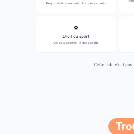
Prot
Responsabilité médicale, droit des patients
⚽
Expertise en droit sportif : contrats de
D
sportifs, transferts, sponsoring et
d'ass
Droit du sport
contentieux.
Contrats sportifs, litiges sportifs
Cette liste n'est pas
Tro