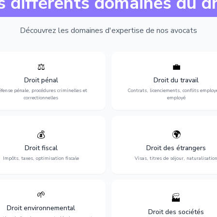
s différents domaines du dr
Découvrez les domaines d'expertise de nos avocats
⚖️
💼
Expertise en matière pénale, de
Protection de vos droits au travai
ssistance en garde à vue jusqu'au
contrats, licenciements, harcèlem
Droit pénal
Droit du travail
s, pour toute affaire correctionnelle
discrimination et conflits avec
fense pénale, procédures criminelles et
Contrats, licenciements, conflits employ
ou criminelle.
l'employeur.
correctionnelles
employé
💰
🌍
misation de votre situation fiscale :
Obtention de vos droits de séjour : 
clarations, contentieux, contrôles
cartes de séjour, regroupement famil
Droit fiscal
Droit des étrangers
fiscaux et planification.
naturalisation.
Impôts, taxes, optimisation fiscale
Visas, titres de séjour, naturalisatio
🌱
🏭
ction de l'environnement : conformité
Structuration de votre société : créa
Droit environnemental
environnementale, litiges et
fusion-acquisition, gouvernance
Droit des sociétés
développement durable.
restructuration.