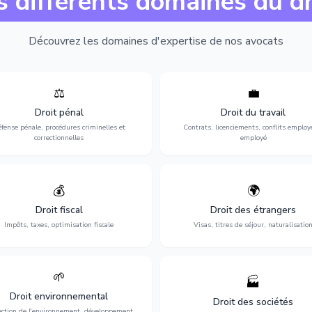
s différents domaines du dr
Découvrez les domaines d'expertise de nos avocats
⚖️
💼
Expertise en matière pénale, de
Protection de vos droits au travai
ssistance en garde à vue jusqu'au
contrats, licenciements, harcèlem
Droit pénal
Droit du travail
s, pour toute affaire correctionnelle
discrimination et conflits avec
fense pénale, procédures criminelles et
Contrats, licenciements, conflits employ
ou criminelle.
l'employeur.
correctionnelles
employé
💰
🌍
misation de votre situation fiscale :
Obtention de vos droits de séjour : 
clarations, contentieux, contrôles
cartes de séjour, regroupement famil
Droit fiscal
Droit des étrangers
fiscaux et planification.
naturalisation.
Impôts, taxes, optimisation fiscale
Visas, titres de séjour, naturalisatio
🌱
🏭
ction de l'environnement : conformité
Structuration de votre société : créa
Droit environnemental
environnementale, litiges et
fusion-acquisition, gouvernance
Droit des sociétés
développement durable.
restructuration.
ection de l'environnement, développement