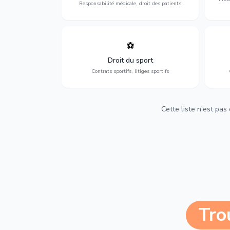
Responsabilité médicale, droit des patients
⚽
Expertise en droit sportif : contrats de
D
sportifs, transferts, sponsoring et
d'ass
Droit du sport
contentieux.
Contrats sportifs, litiges sportifs
Cette liste n'est pas
Tro