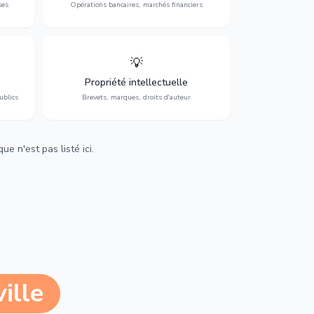
ses
Opérations bancaires, marchés financiers
💡
Protection de vos créations : brevets,
cs,
marques, droits d'auteur et lutte contre la
Propriété intellectuelle
contrefaçon.
ublics
Brevets, marques, droits d'auteur
e n'est pas listé ici.
ille