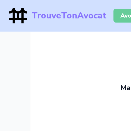
TrouveTonAvocat
Avo
Ma