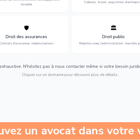
Création, fusion, acquisition d'entrepri
durable
🛡️
🏛️
éfense de vos intérêts : contrats
Gestion de vos relations avec
urance, sinistres et indemnisations
l'administration : marchés publi
Droit des assurances
Droit public
optimales.
urbanisme et contentieux.
Contrats d'assurance, indemnisations
Relations avec l'administration, marchés p
 exhaustive. N'hésitez pas à nous contacter même si votre besoin juridiqu
Cliquez sur un domaine pour découvrir plus de détails.
uvez un avocat dans votre v