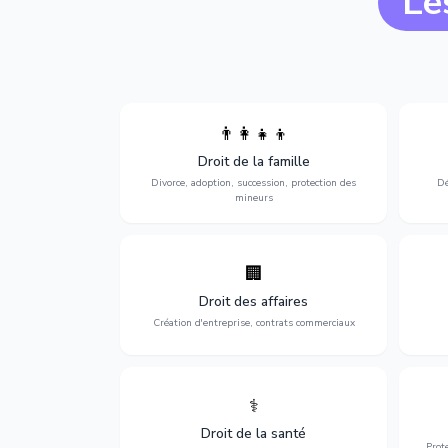
Le
👨‍👩‍👧‍👦
Divorce, garde d'enfants, adoption,
l'a
Droit de la famille
succession et protection des personnes
procè
vulnérables.
Divorce, adoption, succession, protection des
Dé
mineurs
🏢
Accompagnement complet pour votre
Opti
entreprise : création, contrats
dé
Droit des affaires
commerciaux, concurrence et litiges.
Création d'entreprise, contrats commerciaux
⚕️
Défense de vos droits médicaux : erreurs
Prote
médicales, responsabilité des praticiens
Droit de la santé
et indemnisation.
Prot