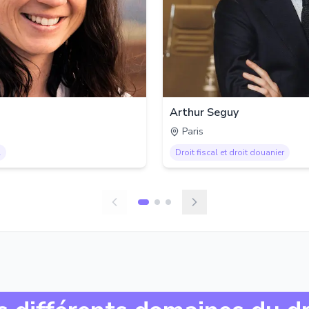
Arthur Seguy
Paris
l
Droit fiscal et droit douanier