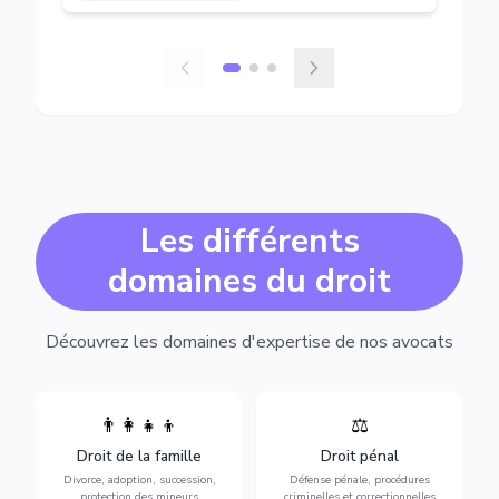
Les différents
domaines du droit
Découvrez les domaines d'expertise de nos avocats
👨‍👩‍👧‍👦
⚖️
Expertise en matière pénale,
Divorce, garde d'enfants,
de l'assistance en garde à
adoption, succession et
Droit de la famille
Droit pénal
vue jusqu'au procès, pour
protection des personnes
toute affaire correctionnelle
Divorce, adoption, succession,
Défense pénale, procédures
vulnérables.
ou criminelle.
protection des mineurs
criminelles et correctionnelles