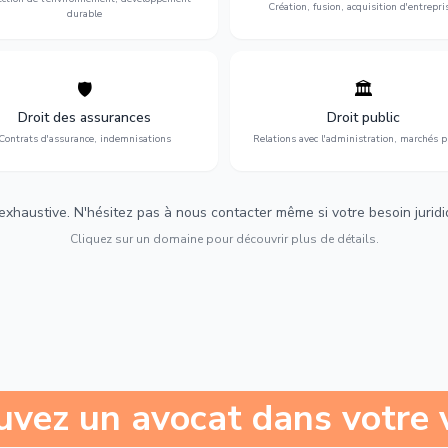
Création, fusion, acquisition d'entrepri
durable
🛡️
🏛️
éfense de vos intérêts : contrats
Gestion de vos relations avec
urance, sinistres et indemnisations
l'administration : marchés publi
Droit des assurances
Droit public
optimales.
urbanisme et contentieux.
Contrats d'assurance, indemnisations
Relations avec l'administration, marchés p
 exhaustive. N'hésitez pas à nous contacter même si votre besoin juridiqu
Cliquez sur un domaine pour découvrir plus de détails.
uvez un avocat dans votre v