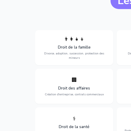
Le
👨‍👩‍👧‍👦
Divorce, garde d'enfants, adoption,
l'a
Droit de la famille
succession et protection des personnes
procè
vulnérables.
Divorce, adoption, succession, protection des
Dé
mineurs
🏢
Accompagnement complet pour votre
Opti
entreprise : création, contrats
dé
Droit des affaires
commerciaux, concurrence et litiges.
Création d'entreprise, contrats commerciaux
⚕️
Défense de vos droits médicaux : erreurs
Prote
médicales, responsabilité des praticiens
Droit de la santé
et indemnisation.
Prot