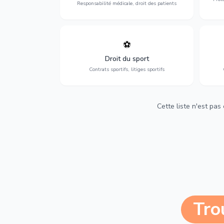
Responsabilité médicale, droit des patients
⚽
Expertise en droit sportif : contrats de
D
sportifs, transferts, sponsoring et
d'ass
Droit du sport
contentieux.
Contrats sportifs, litiges sportifs
Cette liste n'est pas
Tro