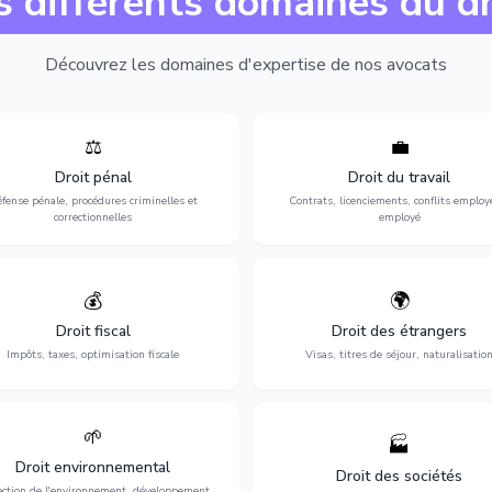
s différents domaines du dr
Découvrez les domaines d'expertise de nos avocats
⚖️
💼
Expertise en matière pénale, de
Protection de vos droits au travai
ssistance en garde à vue jusqu'au
contrats, licenciements, harcèlem
Droit pénal
Droit du travail
s, pour toute affaire correctionnelle
discrimination et conflits avec
fense pénale, procédures criminelles et
Contrats, licenciements, conflits employ
ou criminelle.
l'employeur.
correctionnelles
employé
💰
🌍
misation de votre situation fiscale :
Obtention de vos droits de séjour : 
clarations, contentieux, contrôles
cartes de séjour, regroupement famil
Droit fiscal
Droit des étrangers
fiscaux et planification.
naturalisation.
Impôts, taxes, optimisation fiscale
Visas, titres de séjour, naturalisatio
🌱
🏭
ction de l'environnement : conformité
Structuration de votre société : créa
Droit environnemental
environnementale, litiges et
fusion-acquisition, gouvernance
Droit des sociétés
développement durable.
restructuration.
ection de l'environnement, développement