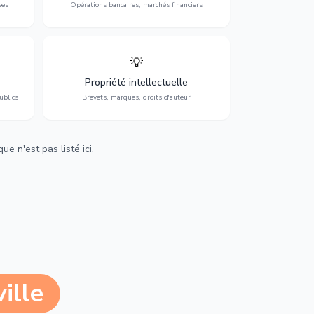
ses
Opérations bancaires, marchés financiers
💡
Protection de vos créations : brevets,
cs,
marques, droits d'auteur et lutte contre la
Propriété intellectuelle
contrefaçon.
ublics
Brevets, marques, droits d'auteur
e n'est pas listé ici.
ille