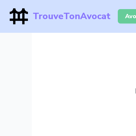
TrouveTonAvocat
Avo