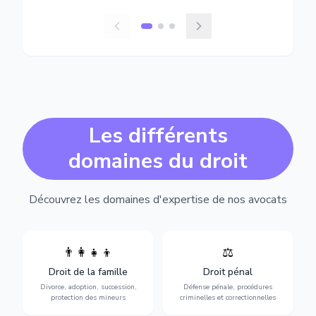
Les différents
domaines du droit
Découvrez les domaines d'expertise de nos avocats
👨‍👩‍👧‍👦
⚖️
Expertise en matière pénale,
Divorce, garde d'enfants,
de l'assistance en garde à
adoption, succession et
Droit de la famille
Droit pénal
vue jusqu'au procès, pour
protection des personnes
toute affaire correctionnelle
Divorce, adoption, succession,
Défense pénale, procédures
vulnérables.
ou criminelle.
protection des mineurs
criminelles et correctionnelles