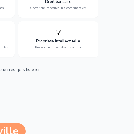
Droit bancaire
régulation.
ses
Opérations bancaires, marchés financiers
💡
Protection de vos créations : brevets,
cs,
marques, droits d'auteur et lutte contre la
Propriété intellectuelle
contrefaçon.
ublics
Brevets, marques, droits d'auteur
e n'est pas listé ici.
ille