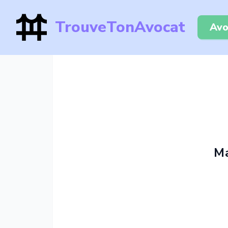
TrouveTonAvocat
Avo
Ma