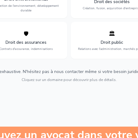
Droit des sociétés
développement durable.
restructuration.
ection de l'environnement, développement
Création, fusion, acquisition d'entrepri
durable
🛡️
🏛️
éfense de vos intérêts : contrats
Gestion de vos relations avec
urance, sinistres et indemnisations
l'administration : marchés publi
Droit des assurances
Droit public
optimales.
urbanisme et contentieux.
Contrats d'assurance, indemnisations
Relations avec l'administration, marchés p
 exhaustive. N'hésitez pas à nous contacter même si votre besoin juridiqu
Cliquez sur un domaine pour découvrir plus de détails.
uvez un avocat dans votre v