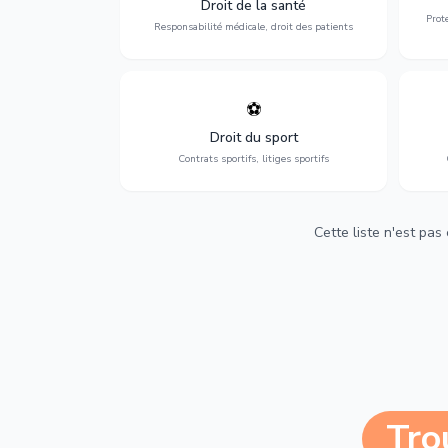
Droit de la santé
et indemnisation.
Prot
Responsabilité médicale, droit des patients
⚽
Expertise en droit sportif : contrats de
D
sportifs, transferts, sponsoring et
d'ass
Droit du sport
contentieux.
Contrats sportifs, litiges sportifs
Cette liste n'est pas
Tro