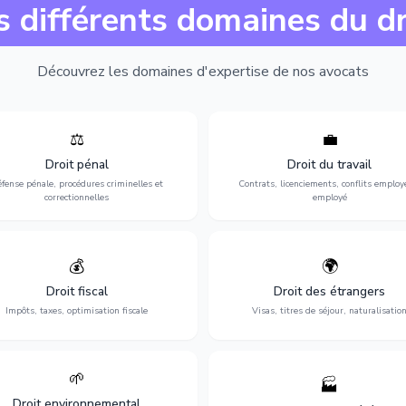
s différents domaines du dr
Découvrez les domaines d'expertise de nos avocats
⚖️
💼
Expertise en matière pénale, de
Protection de vos droits au travai
ssistance en garde à vue jusqu'au
contrats, licenciements, harcèlem
Droit pénal
Droit du travail
s, pour toute affaire correctionnelle
discrimination et conflits avec
fense pénale, procédures criminelles et
Contrats, licenciements, conflits employ
ou criminelle.
l'employeur.
correctionnelles
employé
💰
🌍
misation de votre situation fiscale :
Obtention de vos droits de séjour : 
clarations, contentieux, contrôles
cartes de séjour, regroupement famil
Droit fiscal
Droit des étrangers
fiscaux et planification.
naturalisation.
Impôts, taxes, optimisation fiscale
Visas, titres de séjour, naturalisatio
🌱
🏭
ction de l'environnement : conformité
Structuration de votre société : créa
Droit environnemental
environnementale, litiges et
fusion-acquisition, gouvernance