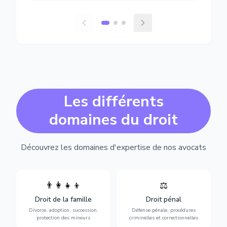
Les différents
domaines du droit
Découvrez les domaines d'expertise de nos avocats
👨‍👩‍👧‍👦
⚖️
Expertise en matière pénale,
Divorce, garde d'enfants,
de l'assistance en garde à
adoption, succession et
Droit de la famille
Droit pénal
vue jusqu'au procès, pour
protection des personnes
toute affaire correctionnelle
Divorce, adoption, succession,
Défense pénale, procédures
vulnérables.
ou criminelle.
protection des mineurs
criminelles et correctionnelles