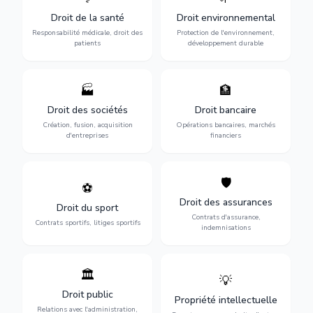
médicaux : erreurs
l'environnement :
Droit de la santé
Droit environnemental
médicales, responsabilité
conformité
des praticiens et
environnementale, litiges et
Responsabilité médicale, droit des
Protection de l'environnement,
indemnisation.
développement durable.
patients
développement durable
🏭
🏦
Structuration de votre
Gestion de vos opérations
société : création, fusion-
financières : contentieux
Droit des sociétés
Droit bancaire
acquisition, gouvernance et
bancaire, investissements et
Création, fusion, acquisition
Opérations bancaires, marchés
restructuration.
régulation.
d'entreprises
financiers
🛡️
⚽
Expertise en droit sportif :
Défense de vos intérêts :
contrats de sportifs,
contrats d'assurance,
Droit des assurances
Droit du sport
transferts, sponsoring et
sinistres et indemnisations
Contrats d'assurance,
contentieux.
optimales.
Contrats sportifs, litiges sportifs
indemnisations
🏛️
💡
Gestion de vos relations
Protection de vos créations
avec l'administration :
: brevets, marques, droits
Droit public
Propriété intellectuelle
marchés publics,
d'auteur et lutte contre la
Relations avec l'administration,
urbanisme et contentieux.
contrefaçon.