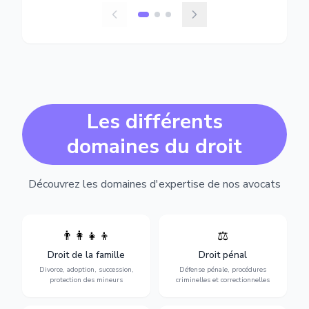
Les différents
domaines du droit
Découvrez les domaines d'expertise de nos avocats
👨‍👩‍👧‍👦
⚖️
Expertise en matière pénale,
Divorce, garde d'enfants,
de l'assistance en garde à
adoption, succession et
Droit de la famille
Droit pénal
vue jusqu'au procès, pour
protection des personnes
toute affaire correctionnelle
Divorce, adoption, succession,
Défense pénale, procédures
vulnérables.
ou criminelle.
protection des mineurs
criminelles et correctionnelles