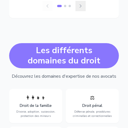
Les différents
domaines du droit
Découvrez les domaines d'expertise de nos avocats
👨‍👩‍👧‍👦
⚖️
Expertise en matière pénale,
Divorce, garde d'enfants,
de l'assistance en garde à
adoption, succession et
Droit de la famille
Droit pénal
vue jusqu'au procès, pour
protection des personnes
toute affaire correctionnelle
Divorce, adoption, succession,
Défense pénale, procédures
vulnérables.
ou criminelle.
protection des mineurs
criminelles et correctionnelles