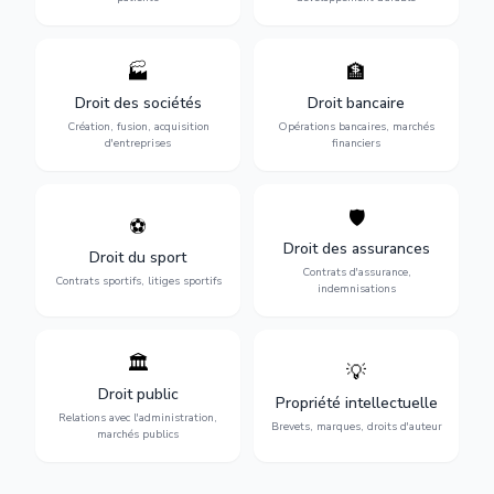
🏭
🏦
Structuration de votre
Gestion de vos opérations
société : création, fusion-
financières : contentieux
Droit des sociétés
Droit bancaire
acquisition, gouvernance et
bancaire, investissements et
Création, fusion, acquisition
Opérations bancaires, marchés
restructuration.
régulation.
d'entreprises
financiers
🛡️
⚽
Expertise en droit sportif :
Défense de vos intérêts :
contrats de sportifs,
contrats d'assurance,
Droit des assurances
Droit du sport
transferts, sponsoring et
sinistres et indemnisations
Contrats d'assurance,
contentieux.
optimales.
Contrats sportifs, litiges sportifs
indemnisations
🏛️
💡
Gestion de vos relations
Protection de vos créations
avec l'administration :
: brevets, marques, droits
Droit public
Propriété intellectuelle
marchés publics,
d'auteur et lutte contre la
Relations avec l'administration,
urbanisme et contentieux.
contrefaçon.
Brevets, marques, droits d'auteur
marchés publics