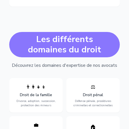
Les différents
domaines du droit
Découvrez les domaines d'expertise de nos avocats
👨‍👩‍👧‍👦
⚖️
Expertise en matière pénale,
Divorce, garde d'enfants,
de l'assistance en garde à
adoption, succession et
Droit de la famille
Droit pénal
vue jusqu'au procès, pour
protection des personnes
toute affaire correctionnelle
Divorce, adoption, succession,
Défense pénale, procédures
vulnérables.
ou criminelle.
protection des mineurs
criminelles et correctionnelles
💼
Protection de vos droits au
🏠
Sécurisation de vos projets
travail : contrats,