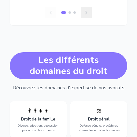
Les différents
domaines du droit
Découvrez les domaines d'expertise de nos avocats
👨‍👩‍👧‍👦
⚖️
Expertise en matière pénale,
Divorce, garde d'enfants,
de l'assistance en garde à
adoption, succession et
Droit de la famille
Droit pénal
vue jusqu'au procès, pour
protection des personnes
toute affaire correctionnelle
Divorce, adoption, succession,
Défense pénale, procédures
vulnérables.
ou criminelle.
protection des mineurs
criminelles et correctionnelles