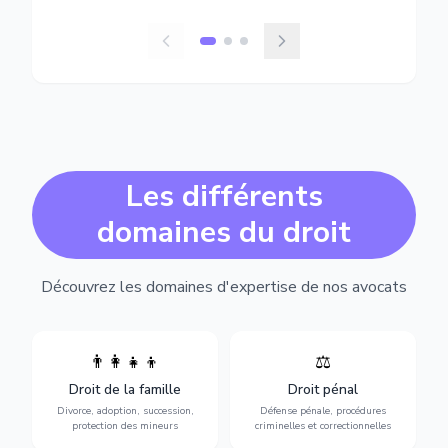
Les différents
domaines du droit
Découvrez les domaines d'expertise de nos avocats
👨‍👩‍👧‍👦
⚖️
Expertise en matière pénale,
Divorce, garde d'enfants,
de l'assistance en garde à
adoption, succession et
Droit de la famille
Droit pénal
vue jusqu'au procès, pour
protection des personnes
toute affaire correctionnelle
Divorce, adoption, succession,
Défense pénale, procédures
vulnérables.
ou criminelle.
protection des mineurs
criminelles et correctionnelles