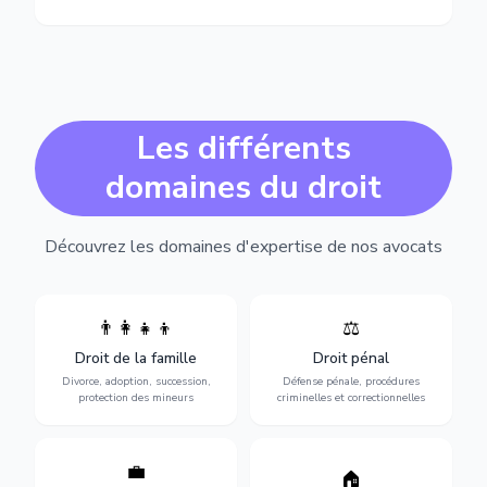
Les différents
domaines du droit
Découvrez les domaines d'expertise de nos avocats
👨‍👩‍👧‍👦
⚖️
Expertise en matière pénale,
Divorce, garde d'enfants,
de l'assistance en garde à
adoption, succession et
Droit de la famille
Droit pénal
vue jusqu'au procès, pour
protection des personnes
toute affaire correctionnelle
Divorce, adoption, succession,
Défense pénale, procédures
vulnérables.
ou criminelle.
protection des mineurs
criminelles et correctionnelles
💼
Protection de vos droits au
🏠
Sécurisation de vos projets
travail : contrats,