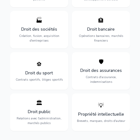
🏭
🏦
Structuration de votre
Gestion de vos opérations
société : création, fusion-
financières : contentieux
Droit des sociétés
Droit bancaire
acquisition, gouvernance et
bancaire, investissements et
Création, fusion, acquisition
Opérations bancaires, marchés
restructuration.
régulation.
d'entreprises
financiers
🛡️
⚽
Expertise en droit sportif :
Défense de vos intérêts :
contrats de sportifs,
contrats d'assurance,
Droit des assurances
Droit du sport
transferts, sponsoring et
sinistres et indemnisations
Contrats d'assurance,
contentieux.
optimales.
Contrats sportifs, litiges sportifs
indemnisations
🏛️
💡
Gestion de vos relations
Protection de vos créations
avec l'administration :
: brevets, marques, droits
Droit public
Propriété intellectuelle
marchés publics,
d'auteur et lutte contre la
Relations avec l'administration,
urbanisme et contentieux.
contrefaçon.
Brevets, marques, droits d'auteur
marchés publics