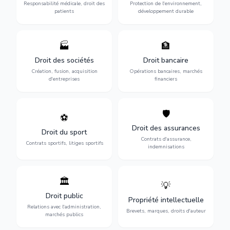
des praticiens et
environnementale, litiges et
Responsabilité médicale, droit des
Protection de l'environnement,
indemnisation.
développement durable.
patients
développement durable
🏭
🏦
Structuration de votre
Gestion de vos opérations
société : création, fusion-
financières : contentieux
Droit des sociétés
Droit bancaire
acquisition, gouvernance et
bancaire, investissements et
Création, fusion, acquisition
Opérations bancaires, marchés
restructuration.
régulation.
d'entreprises
financiers
🛡️
⚽
Expertise en droit sportif :
Défense de vos intérêts :
contrats de sportifs,
contrats d'assurance,
Droit des assurances
Droit du sport
transferts, sponsoring et
sinistres et indemnisations
Contrats d'assurance,
contentieux.
optimales.
Contrats sportifs, litiges sportifs
indemnisations
🏛️
💡
Gestion de vos relations
Protection de vos créations
avec l'administration :
: brevets, marques, droits
Droit public
Propriété intellectuelle
marchés publics,
d'auteur et lutte contre la
Relations avec l'administration,
urbanisme et contentieux.
contrefaçon.
Brevets, marques, droits d'auteur
marchés publics