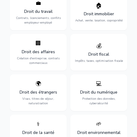
💼
Protection de vos droits au
🏠
Sécurisation de vos projets
travail : contrats,
immobiliers : achat, vente,
Droit du travail
licenciements, harcèlement,
Droit immobilier
location, construction et
discrimination et conflits
Contrats, licenciements, conflits
gestion de copropriété.
Achat, vente, location, copropriété
avec l'employeur.
employeur-employé
🏢
Accompagnement complet
Optimisation de votre
💰
pour votre entreprise :
situation fiscale :
Droit des affaires
création, contrats
déclarations, contentieux,
Droit fiscal
commerciaux, concurrence
contrôles fiscaux et
Création d'entreprise, contrats
Impôts, taxes, optimisation fiscale
et litiges.
planification.
commerciaux
🌍
💻
Obtention de vos droits de
Protection de vos activités
séjour : visas, cartes de
numériques : RGPD,
Droit des étrangers
Droit du numérique
séjour, regroupement
cybersécurité, e-commerce
Visas, titres de séjour,
Protection des données,
familial et naturalisation.
et propriété digitale.
naturalisation
cybersécurité
⚕️
🌱
Défense de vos droits
Protection de
médicaux : erreurs
l'environnement :
Droit de la santé
Droit environnemental
médicales, responsabilité
conformité