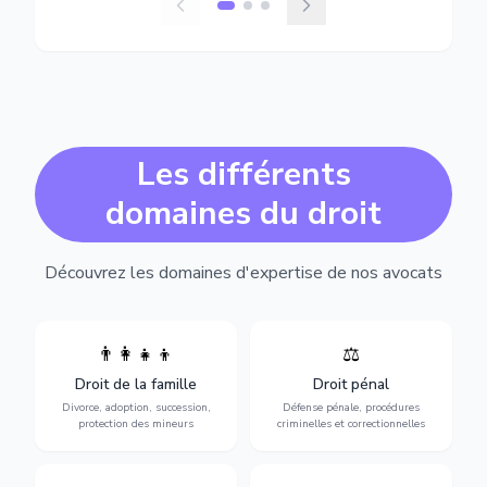
Les différents
domaines du droit
Découvrez les domaines d'expertise de nos avocats
👨‍👩‍👧‍👦
⚖️
Expertise en matière pénale,
Divorce, garde d'enfants,
de l'assistance en garde à
adoption, succession et
Droit de la famille
Droit pénal
vue jusqu'au procès, pour
protection des personnes
toute affaire correctionnelle
Divorce, adoption, succession,
Défense pénale, procédures
vulnérables.
ou criminelle.
protection des mineurs
criminelles et correctionnelles